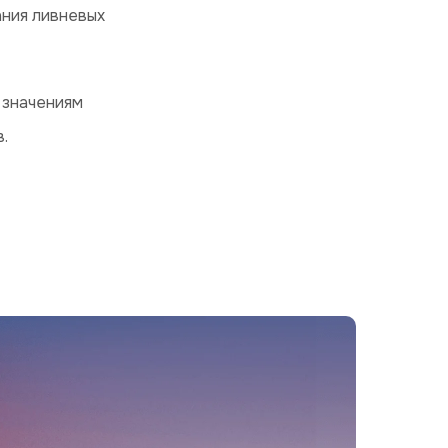
ания ливневых
 значениям
.