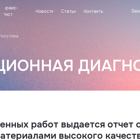
Прайс-
Прайс-
Новости
Статьи
Контакты
Зак
Зак
Новости
Статьи
Контакты
лист
лист
гностика
ЦИОННАЯ ДИАГН
енных работ выдается отчет 
материалами высокого качест