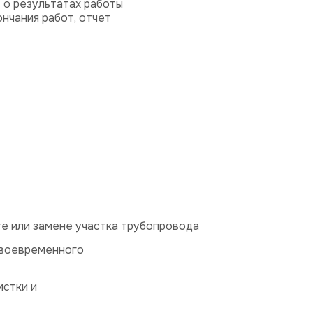
 о результатах работы
ончания работ, отчет
е или замене участка трубопровода
своевременного
истки и