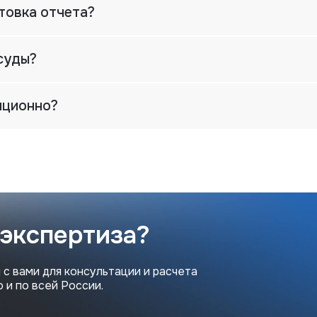
товка отчета?
суды?
нционно?
 экспертиза?
 с вами для консультации и расчета
 и по всей России.