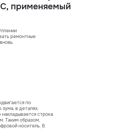
EC, применяемый
уплении
овать ремонтные
 вновь
одвигается по
зума, в деталях,
о накладывается строка
м. Таким образом,
ифровой носитель. В