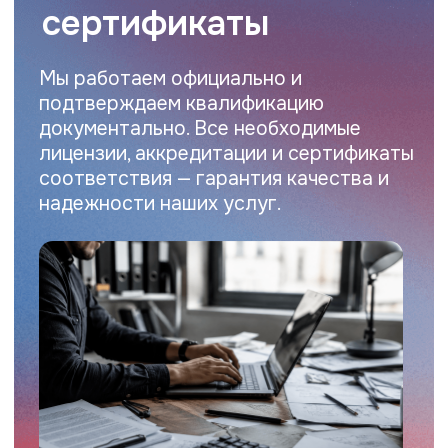
Клиентам
Главная
Новости
О компании
Статьи
Услуги
Контакты
Прайс-лист
Компания
Профессиональная оценка и экспертиза
для физических и юридических лиц.
Работаем по всей России.
Контакты
Офис
+7 (912) 243-91-41
Директор