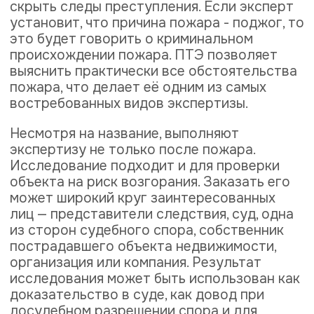
организация или компания. Результат
исследования может быть использован как
доказательство в суде, как довод при
досудебном разрешении спора и для
обращения в правоохранительные органы.
В исследовании эксперты используют
полевые и лабораторные методы.
Самые
распространенные
вопросы эксперту
Основные вопросы при проведении
пожарно-технической экспертизы – это:
Что стало причиной пожара?
В каком месте был очаг возгорания?
Но кроме них, эксперт обычно выясняет