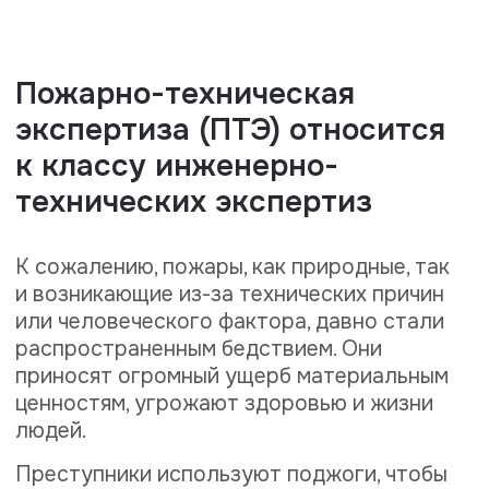
технических экспертиз
К сожалению, пожары, как природные, так
и возникающие из-за технических причин
или человеческого фактора, давно стали
распространенным бедствием. Они
приносят огромный ущерб материальным
ценностям, угрожают здоровью и жизни
людей.
Преступники используют поджоги, чтобы
скрыть следы преступления. Если эксперт
установит, что причина пожара - поджог, то
это будет говорить о криминальном
происхождении пожара. ПТЭ позволяет
выяснить практически все обстоятельства
пожара, что делает её одним из самых
востребованных видов экспертизы.
Несмотря на название, выполняют
экспертизу не только после пожара.
Исследование подходит и для проверки
объекта на риск возгорания. Заказать его
может широкий круг заинтересованных
лиц — представители следствия, суд, одна
из сторон судебного спора, собственник
пострадавшего объекта недвижимости,