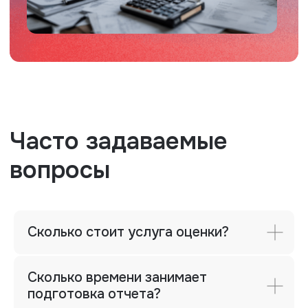
+7 (343) 286-52-96 (доб.406)
Фактический адрес
г. Екатеринбург, ул. Мамина-
Сибиряка, 101, 8 этаж, офис 8.12
Почта
ipoteka@uralbo.ru
Политика конфиденциальности
© ООО «Уральское бюро
экспертизы и оценки», 2025
Сколько стоит услуга оценки?
Сколько времени занимает
подготовка отчета?