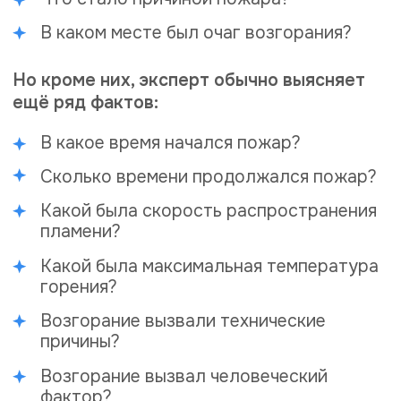
Материалы,
необходимые для
проведения ПТЭ
В огне могут оказаться здания, любые
виды наземного и воздушного
транспорта, скверы, придомовые
территории, спортивные площадки.
Соответственно, любой из перечисленных
объектов может стать объектом
пожарно-технической экспертизы.
Для проведения исследования заказчик
должен предоставить:
Сведения о месте, где произошло
возгорание: адрес, величина объекта,
техпаспорт.
Техническую документацию о
водоснабжении, по монтажу и
обслуживанию противопожарных
систем.