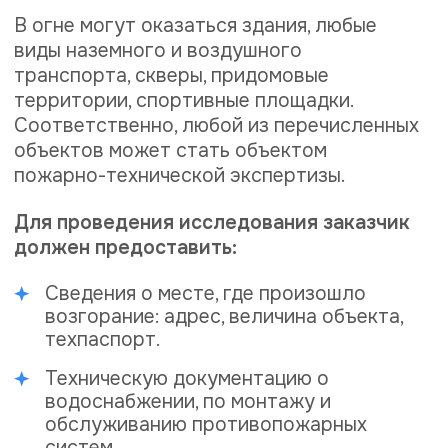
месяцев.
Как будет проходить
исследование?
В первую очередь эксперт изучит
имеющуюся документацию по объекту, где
случилось возгорание. Затем будет
установлено место возгорания и
проведена реконструкция
распространения огня. Следующий этап —
определение причины пожара и
возможность поджога. Далее эксперт
проверит было ли на объекте нарушение
пожарной безопасности, как сработали
противопожарные системы.
Завершающим этапом будет выдача
заключения.