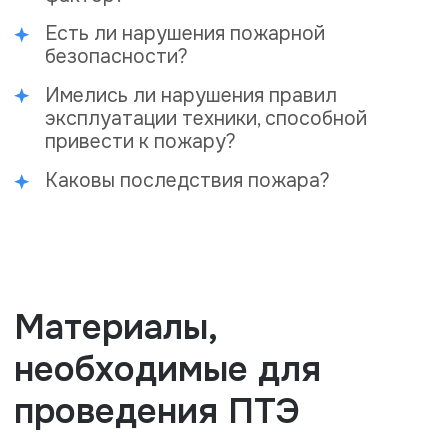
Декларацию пожарной безопасности.
План эвакуации.
Данные о пожаре: время, территория,
площадь горения.
Видео и фотосъемка объекта во время
пожара.
Видео и фотосъемка объекта на
момент проведения ПТЭ.
Если сотрудники МЧС уже оформили
протокол осмотра объекта и
постановление, эти документы тоже
нужно передать эксперту.
От ряда других исследований пожарно-
техническую экспертизу отличает
ограниченный срок, по истечении которого
достоверность результатов экспертизы
значительно снижается. Провести ПТЭ
необходимо в течение 20 дней после
пожара. В зависимости от поставленных
перед экспертом задач исследование
может занять от 10 дней до полутора