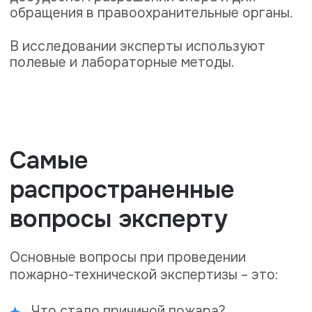
ещё ряд фактов:
В какое время начался пожар?
Сколько времени продолжался пожар?
Какой была скорость распространения
пламени?
Какой была максимальная температура
горения?
Возгорание вызвали технические
причины?
Возгорание вызвал человеческий
фактор?
Есть ли нарушения пожарной
безопасности?
Имелись ли нарушения правил
эксплуатации техники, способной
привести к пожару?
Каковы последствия пожара?