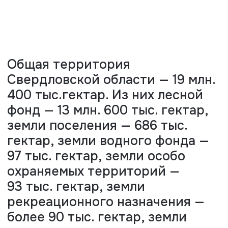
400 тыс.гектар. Из них лесной
фонд — 13 млн. 600 тыс. гектар,
земли поселения — 686 тыс.
гектар, земли водного фонда —
97 тыс. гектар, земли особо
охраняемых территорий —
93 тыс. гектар, земли
рекреационного назначения —
более 90 тыс. гектар, земли
промышленности и
транспорта — 368 тыс. гектар.
Это довольно большой объем, поэтому
земельный фонд Свердловской области
является одним из основных в структуре
земельного фонда Российской Федерации.
Кроме того, есть еще конкретные объекты,
называемые особые земельные участки,
которые находятся в хозяйственном
ведении или пользовании у конкретных
юридических или физических лиц.
Под личные подсобные хозяйства в
Свердловской области отсоединено
469 тыс. участков, под сады — более