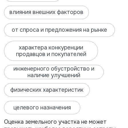
(собственность, аренда и т.п. на землю).
02
Данные о территориальных границах
участка (копии геодезического плана
или карты земельного участка с
обозначением и описанием
местоположения).
03
Сведения о наличии обременений,
включая обременение залогом или
долговыми обязательствами, наличием
арендаторов, юридических оговорок,
соглашений, контрактов, договоров,
специальных налоговых обложений и
иных ограничений по использованию
(если есть).