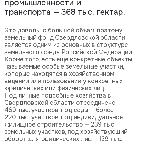
220 тыс. участков, под индивидуальное
жилищное строительство — 239 тыс.
земельных участков, под хозяйствующий
оборот для юридических лиц — 139 тыс.
участков. Общее количество земельных
участков 1 млн. 100 тыс. При этом есть еще
и неучтенные земельные участки, под сады,
огороды и пастбища, которые мы не
успеваем до конца оформлять.Земля — это
товар ограниченный, больше не
производится. Здание на нем можно
снести-перенести, но никакие перемены не
сдвинут с места сам участок. Земля не
имеет так называемого износа, то есть
потребительские качества земли с
течением времени не ухудшаются.
Особенно это касается земельных
участков, относящихся к категории земель
поселений. Участок, на котором построен
дом, и через 20 лет, и через 50 лет будет
все тем же участком. Что касается других
категорий, то например, с годами может
несколько измениться состояние почвы и
физическая годность земель
сельскохозяйственного назначения.Под
оценкой земли понимается определение
рыночной стоимости земельного участка,