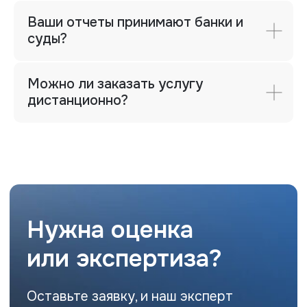
+7 (912) 243-91-41
Ваши отчеты принимают банки и
Директор
суды?
+7 (343) 286-52-96 (доб.406)
Фактический адрес
г. Екатеринбург, ул. Мамина-
Можно ли заказать услугу
Сибиряка, 101, 8 этаж, офис 8.12
дистанционно?
Почта
ipoteka@uralbo.ru
Политика конфиденциальности
© ООО «Уральское бюро
экспертизы и оценки», 2025