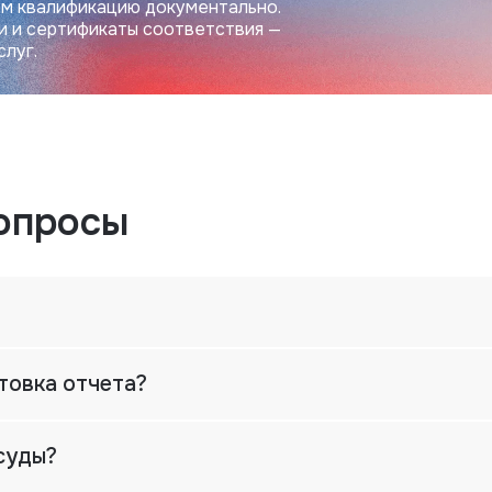
м квалификацию документально.
и и сертификаты соответствия —
слуг.
опросы
товка отчета?
суды?