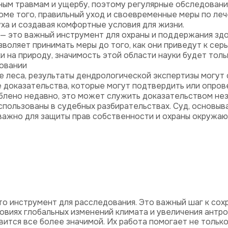
ым травмам и ущербу, поэтому регулярные обследования
оме того, правильный уход и своевременные меры по л
ха и создавая комфортные условия для жизни.
 — это важный инструмент для охраны и поддержания зд
озволяет принимать меры до того, как они приведут к се
и на природу, значимость этой области науки будет толь
довании
е леса, результаты дендрологической экспертизы могут
доказательства, которые могут подтвердить или опрове
ублено недавно, это может служить доказательством не
спользованы в судебных разбирательствах. Суд, основыв
важно для защиты прав собственности и охраны окружа
то инструмент для расследования. Это важный шаг к сох
овиях глобальных изменений климата и увеличения антр
ится все более значимой. Их работа помогает не только