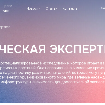
Прайс-
Прайс-
Новости
Статьи
Контакты
Зак
Зак
Новости
Статьи
Контакты
лист
лист
ертиза
ЧЕСКАЯ ЭКСПЕРТ
коспециализированное исследование, которое играет в
древесных растений. Она направлена на выявление причи
е на диагностику различных патологий, которые могут у
ременного урбанизированного мира, где зеленые насаж
 инфраструктуры, значимость дендрологической эксперт