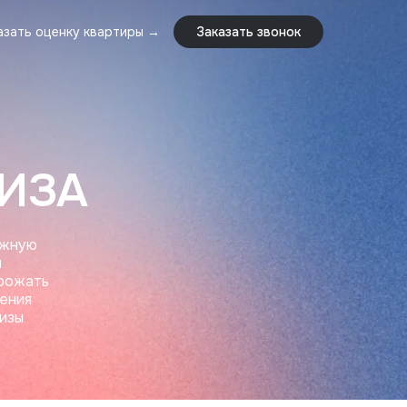
азать оценку квартиры →
Заказать звонок
азать оценку квартиры →
Заказать звонок
ИЗА
ажную
н
грожать
дения
изы